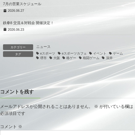
7月の営業スケジュール
2026.06.27
鉄拳8 交流＆対戦会 開催決定！
2026.06.23
ニュース
カテゴリー
eスポーツ
eスポーツカフェ
イベント
ゲーム
タグ
堺市
大阪
格ゲー
格闘ゲーム
深井
コメントを残す
メールアドレスが公開されることはありません。
※
が付いている欄は
必須項目です
コメント
※