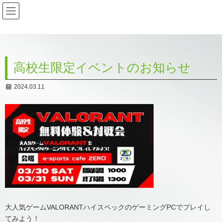
コ
ナ
ン
ビ
テ
ゲ
ン
ー
ツ
シ
へ
ョ
ス
ン
高校生限定イベントのお知らせ
キ
に
ッ
移
プ
動
2024.03.11
大人気ゲームVALORANTハイスペックのゲーミングPCでプレイし
てみよう！