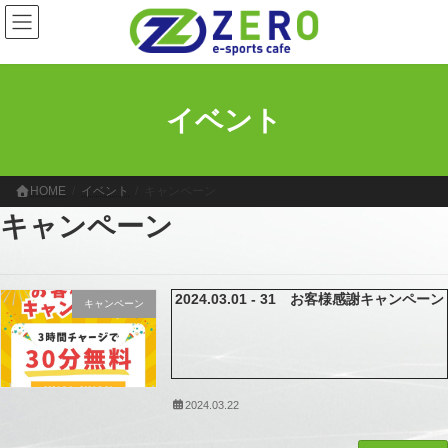
コ
ナ
ン
ビ
テ
ゲ
ン
ー
ツ
シ
へ
ョ
イベント
ス
ン
キ
に
ッ
移
プ
動
HOME
イベント
キャンペーン
キャンペーン
2024.03.01 - 31 お客様感謝キャンペーン
キャンペーン
2024.03.22