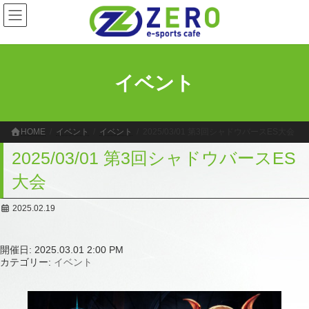
コ
ナ
ン
ビ
テ
ゲ
ン
ー
ツ
シ
へ
ョ
イベント
ス
ン
キ
に
ッ
移
プ
動
HOME
イベント
イベント
2025/03/01 第3回シャドウバースES大会
2025/03/01 第3回シャドウバースES
大会
2025.02.19
開催日: 2025.03.01 2:00 PM
カテゴリー:
イベント