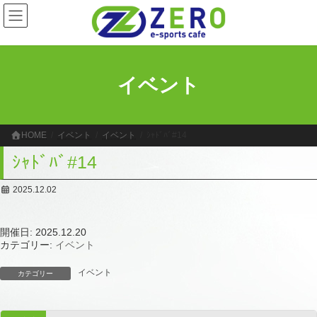
コ
ナ
ン
ビ
テ
ゲ
ン
ー
ツ
シ
へ
ョ
イベント
ス
ン
キ
に
ッ
移
プ
動
HOME
イベント
イベント
ｼｬﾄﾞﾊﾞ#14
ｼｬﾄﾞﾊﾞ#14
2025.12.02
開催日: 2025.12.20
カテゴリー:
イベント
イベント
カテゴリー