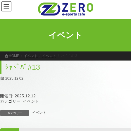
コ
ナ
ン
ビ
テ
ゲ
ン
ー
ツ
シ
へ
ョ
イベント
ス
ン
キ
に
ッ
移
プ
動
HOME
イベント
イベント
ｼｬﾄﾞﾊﾞ#13
ｼｬﾄﾞﾊﾞ#13
2025.12.02
開催日: 2025.12.12
カテゴリー:
イベント
イベント
カテゴリー