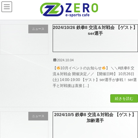
コ
ナ
ン
ビ
テ
ゲ
ン
ー
ツ
シ
2024/10/26 鉄拳8 交流＆対戦会 【ゲスト】
ニュース
へ
ョ
ser選手
ス
ン
キ
に
ッ
移
プ
動
2024.10.04
【
10月イベントのお知らせ
】 ＼＼#鉄拳8 交
流＆対戦会 開催決定／／ 【開催日時】 10月26日
(土) 14:00-19:00 【ゲスト】ser選手が参戦！ ser選
手と対戦後は直接 […]
続きを読む
2024/10/5 鉄拳8 交流＆対戦会 【ゲスト】
ニュース
加齢選手