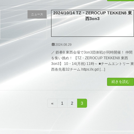
2024/10/14 TZ・ZEROCUP TEKKEN8 東
ニュース
西3on3
2024.08.29
／ 鉄拳8 東西会場で3on3団体戦が同時開催！ 仲間
を集い挑め！ 【TZ・ZEROCUP TEKKEN8 東西
3on3】 10・14(月祝) 11時～ ■チームエントリー 東
西各先着32チーム https://x.gd […]
続きを読む
投
固
固
固
«
1
2
3
定
定
定
稿
ペ
ペ
ペ
ー
ー
ー
の
ジ
ジ
ジ
ペ