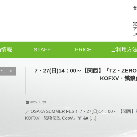
営
□
備情報
STAFF
PRICE
ご利用方
7・27(日)14：00～【関西】『TZ・ZERO 
ニュース
KOFXV・餓狼
2025.05.29
／ OSAKA SUMMER FES！ 7・27(日)14：00～ 【関西】
KOFXV・餓狼伝説 CotW』
&# […]