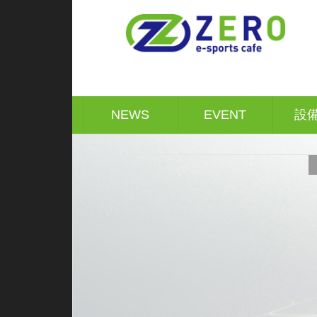
コ
ナ
ン
ビ
テ
ゲ
ン
ー
ツ
シ
へ
ョ
ス
ン
キ
に
NEWS
EVENT
設
ッ
移
プ
動