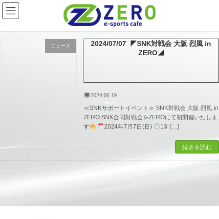
コ
ナ
ン
ビ
テ
ゲ
ン
ー
ツ
シ
2024/07/07 ◤SNK対戦会 大阪 烈風 in
ニュース
へ
ョ
ZERO◢
ス
ン
キ
に
ッ
移
プ
動
2024.06.19
≪SNKサポートイベント≫ SNK対戦会 大阪 烈風 in
ZERO SNK合同対戦会をZEROにて初開催いたしま
す
2024年7月7日(日)
13: […]
続きを読む