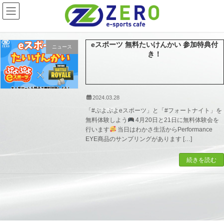
コ
ナ
ン
ビ
テ
ゲ
ン
ー
ツ
シ
eスポーツ 無料たいけんかい 参加特典付
ニュース
へ
ョ
き！
ス
ン
キ
に
ッ
移
プ
動
2024.03.28
「#ぷよぷよeスポーツ」と「#フォートナイト」を
無料体験しよう
4月20日と21日に無料体験会を
行います
当日はわかさ生活からPerformance
EYE商品のサンプリングがあります […]
続きを読む