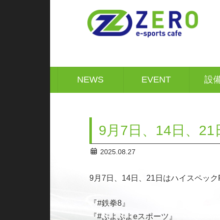
コ
ナ
ン
ビ
テ
ゲ
ン
ー
ツ
シ
へ
ョ
ス
ン
キ
に
NEWS
EVENT
設
ッ
移
プ
動
9月7日、14日、
2025.08.27
9月7日、14日、21日はハイスペッ
『#鉄拳8』
『#ぷよぷよeスポーツ』